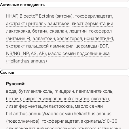
Активные ингредиенты
HHAF
,
Bioecto™ Ectoine (эктоин)
,
токоферилацетат
,
экстракт центеллы азиатской
,
лизат ферментации
лактококка
,
бетаин
,
сквалан
,
лецитин
,
токоферол
(витамин Е)
,
аллантоин
,
холестерол
,
нонапептид-1
,
экстракт пальцевой ламинарии
,
церамиды (EOP,
NS/NG, NP, AS, AP)
,
масло семян подсолнечника
(Helianthus annuus)
Состав
Русский:
вода, бутиленгликоль, глицерин, пентиленгликоль,
бетаин
,
гидрогенизированный лецитин
,
сквалан
,
лизат ферментации лактококка
, масло семян
helianthus annuus/масло семян helianthus annuus
(подсолнечное),
токоферилацетат
, акрилаты/c10-30
алкилакрилатный кроссполимер, этилгексилглицерин,