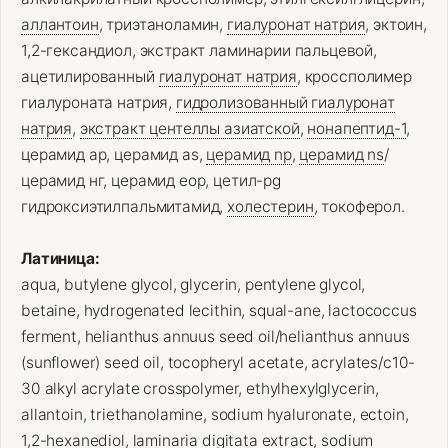
аллантоин
, триэтаноламин,
гиалуронат натрия
, эктоин,
1,2-гександиол, экстракт ламинарии пальцевой,
ацетилированный
гиалуронат натрия
, кроссполимер
гиалуроната натрия,
гидролизованный гиалуронат
натрия
,
экстракт центеллы азиатской
,
нонапептид-1
,
церамид ap, церамид as,
церамид np
,
церамид ns
/
церамид нг, церамид eop, цетил-pg
гидроксиэтилпальмитамид,
холестерин
, токоферол.
Латиница:
aqua, butylene glycol, glycerin, pentylene glycol,
betaine, hydrogenated lecithin, squal-ane, lactococcus
ferment, helianthus annuus seed oil/helianthus annuus
(sunflower) seed oil, tocopheryl acetate, acrylates/c10-
30 alkyl acrylate crosspolymer, ethylhexylglycerin,
allantoin, triethanolamine, sodium hyaluronate, ectoin,
1,2-hexanediol, laminaria digitata extract, sodium